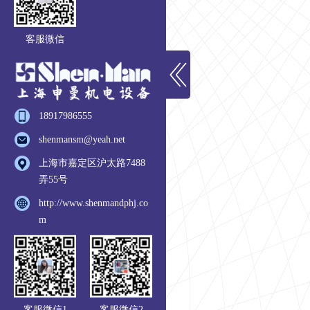
客服微信
18917986555
shenmansm@yeah.net
上海市嘉定区沪太路7488
弄55号
http://www.shenmandphj.co
m
客服微信1
客服微信2